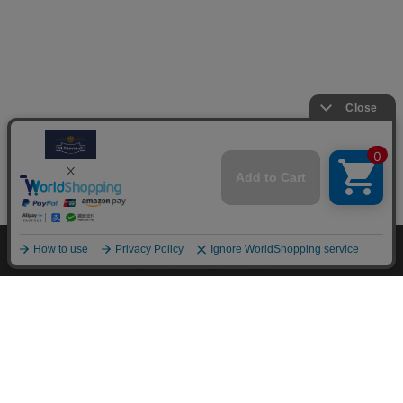
M.モゥブレィブランドのシューケアプロダクツはプロのシュ
ーファクトリーやシューブランド、靴愛好家の方々から数多く
の支持を得ているシューケア（靴手入れ）のトップブランドで
す。 M.モゥブレィブランドの代表的な商品であるデリケート
クリーム、アニリンカーフクリーム、シュークリーム等はイタ
リアにおける皮革タンナーや靴メーカーの聖地の一つであるト
スカーナ州の古いファクトリーで作られています。 製造は大
型の機械で大量生産が主流の現代では珍しい、熟練の職人によ
る頑固なまでのハンドメイド的製法を堅持して、欧州の靴クリ
ーム作りの伝統と品質を現代に受け継がれています。また、プ
ロユースで評価が高かった皮革用石鹸、ソール用クリーム、コ
バ用クリームなどを一般商品化し、さらに日本のファクトリー