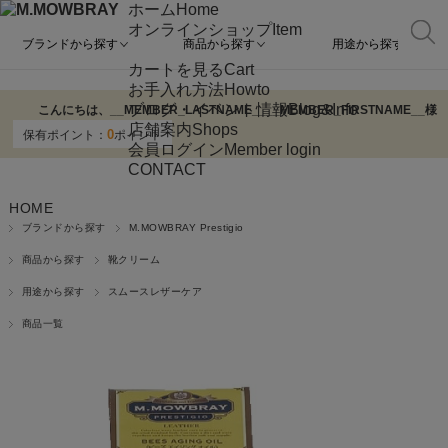
ホーム
Home
オンラインショップ
Item
ブランドから探す
商品から探す
用途から探す
カートを見る
Cart
お手入れ方法
Howto
ブログ・イベント情報
Blog&Info
こんにちは、
__MEMBER_LASTNAME__
__MEMBER_FIRSTNAME__
様
店舗案内
Shops
0
保有ポイント：
ポイント
会員ログイン
Member login
CONTACT
HOME
ブランドから探す
M.MOWBRAY Prestigio
商品から探す
靴クリーム
用途から探す
スムースレザーケア
商品一覧