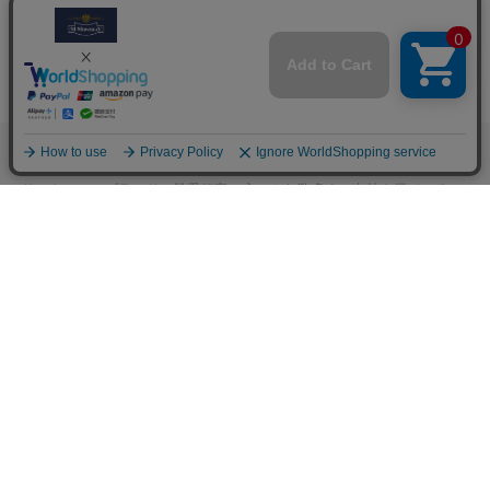
M.モゥブレィブランドのシューケアプロダクツはプロのシューファクト
リーやシューブランド、靴愛好家の方々から数多くの支持を得ているシ
ューケア（靴手入れ）のトップブランドです。 M.モゥブレィブランド
の代表的な商品であるデリケートクリーム、アニリンカーフクリーム、
シュークリーム等はイタリアにおける皮革タンナーや靴メーカーの聖地
の一つであるトスカーナ州の古いファクトリーで作られています。 製造
は大型の機械で大量生産が主流の現代では珍しい、熟練の職人による頑
固なまでのハンドメイド的製法を堅持して、欧州の靴クリーム作りの伝
統と品質を現代に受け継がれています。また、プロユースで評価が高か
った皮革用石鹸、ソール用クリーム、コバ用クリームなどを一般商品化
し、さらに日本のファクトリーにて独自製法で開発したステインリムー
バーやモールドクリーナーなどをラインナップに加えるなど、品質、伝
統、革新をおこなうシューケアブランドとして、M.モゥブレィブランド
のシューケアプロダクツは日々進化し続けています。M.モゥブレィプレ
ステージは上質な天然成分を使用したM.モゥブレィの最高級レザークリ