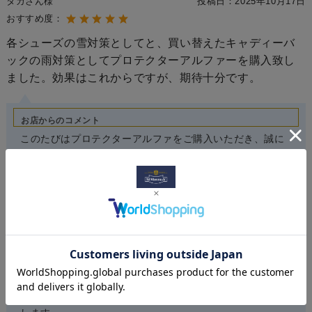
タカさん様
投稿日：
2025年10月17日
おすすめ度：
各シューズの雪対策としてと、買い替えたキャディーバ
ックの雨対策としてプロテクターアルファーを購入致し
ました。効果はこれからですが、期待十分です。
お店からのコメント
このたびはプロテクターアルファをご購入いただき、誠に
ありがとうございます。
雪や雨から大切なお品を守るためにお選びいただけたとの
こと、大変嬉しく存じます。
これからご使用いただく中で、撥水効果をしっかり実感い
ただけましたら幸いです。
今後もお手入れの心強い味方としてご愛用くださいませ。
今後とも当社製品をご愛顧賜りますようよろしくお願い致