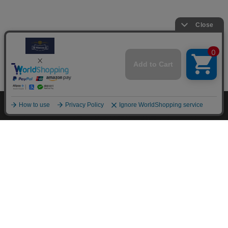
M.モゥブレィブランドのシューケアプロダクツはプロのシュ
ーファクトリーやシューブランド、靴愛好家の方々から数多く
の支持を得ているシューケア（靴手入れ）のトップブランドで
す。 M.モゥブレィブランドの代表的な商品であるデリケート
クリーム、アニリンカーフクリーム、シュークリーム等はイタ
リアにおける皮革タンナーや靴メーカーの聖地の一つであるト
スカーナ州の古いファクトリーで作られています。 製造は大
型の機械で大量生産が主流の現代では珍しい、熟練の職人によ
る頑固なまでのハンドメイド的製法を堅持して、欧州の靴クリ
ーム作りの伝統と品質を現代に受け継がれています。また、プ
ロユースで評価が高かった皮革用石鹸、ソール用クリーム、コ
バ用クリームなどを一般商品化し、さらに日本のファクトリー
にて独自製法で開発したステインリムーバーやモールドクリー
ナーなどをラインナップに加えるなど、品質、伝統、革新をお
こなうシューケアブランドとして、M.モゥブレィブランドの
シューケアプロダクツは日々進化し続けています。M.モゥブ
レィプレステージは上質な天然成分を使用したM.モゥブレィ