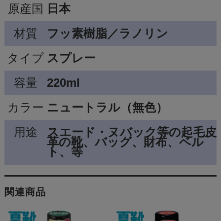
原産国
日本
材質
フッ素樹脂／ラノリン
タイプ
スプレー
容量
220ml
カラー
ニュートラル（無色）
用途
スエード・ヌバック等の起毛皮
革の靴、バッグ、財布、ベル
ト、等
関連商品