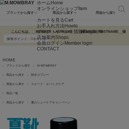
ホーム
Home
オンラインショップ
Item
ブランドから探す
商品から探す
用途から探す
カートを見る
Cart
お手入れ方法
Howto
ブログ・イベント情報
Blog&Info
こんにちは、
__MEMBER_LASTNAME__
__MEMBER_FIRSTNAME__
様
店舗案内
Shops
0
保有ポイント：
ポイント
会員ログイン
Member login
CONTACT
HOME
ブランドから探す
M.MOWBRAY
商品から探す
防水スプレー
用途から探す
スエード・ヌバックケア
商品一覧
商品から探す
夏のシューケアキャンペーン