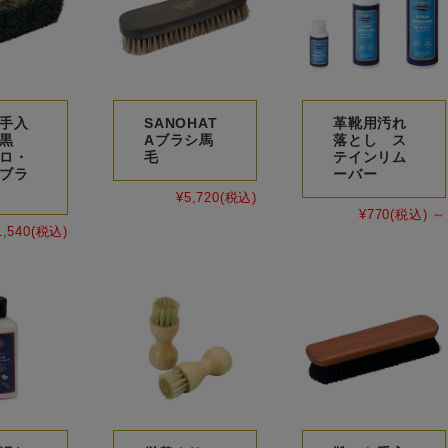
手入
SANOHAT
革靴用汚れ
黒
Aブラシ馬
落とし ス
ロ・
毛
テインリム
ブラ
ーバー
¥5,720
(税込)
¥770
(税込)
～
1,540
(税込)