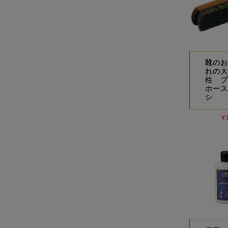
靴のお
れの大
柱 プ
ホース
シ
¥