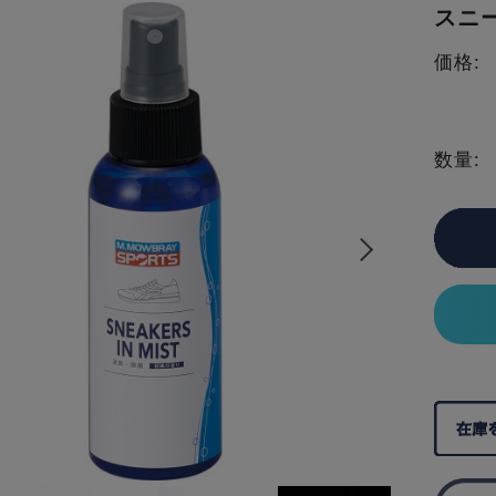
スニ
価格:
数量: