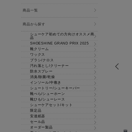
商品一覧
商品から探す
シューケア初めての方向けオススメ商
品
SHOESHINE GRAND PRIX 2025
靴クリーム
ワックス
ブラシ/クロス
汚れ落とし/クリーナー
防水スプレー
消臭/除菌/乾燥
インソール/中敷き
シュートリー/シューキーパー
靴べら/シューホーン
靴ひも/シューレース
シューケアセット/キット
限定品
安達紙器
セール品
オーダー製品