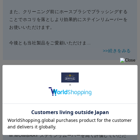
また、クリーニング前にホースブラシでブラッシングする
ことでホコリを落としより効果的にステインリムーバーを
お使いいただけます。
今後とも当社製品をご愛顧いただけま
...
>>続きをみる
りん様
投稿日：
2025年06月12日
おすすめ度：
一発で汚れ落ちができ、他社製に比べて圧倒的時間短縮
お店からのコメント
コメントありがとうございます。
M.MOWBRAY ステインリムーバーを高く評価していただ