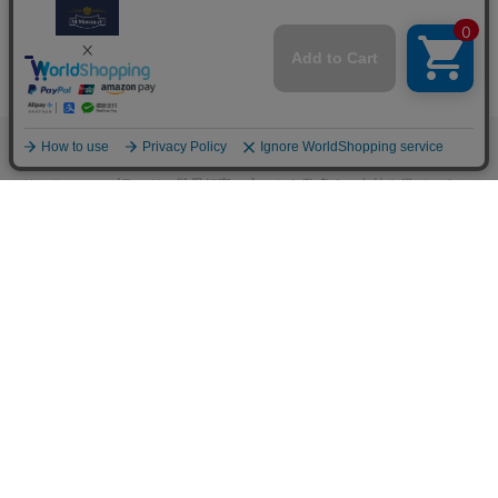
M.モゥブレィブランドのシューケアプロダクツはプロのシューファクト
リーやシューブランド、靴愛好家の方々から数多くの支持を得ているシ
ューケア（靴手入れ）のトップブランドです。 M.モゥブレィブランド
の代表的な商品であるデリケートクリーム、アニリンカーフクリーム、
シュークリーム等はイタリアにおける皮革タンナーや靴メーカーの聖地
の一つであるトスカーナ州の古いファクトリーで作られています。 製造
は大型の機械で大量生産が主流の現代では珍しい、熟練の職人による頑
固なまでのハンドメイド的製法を堅持して、欧州の靴クリーム作りの伝
統と品質を現代に受け継がれています。また、プロユースで評価が高か
った皮革用石鹸、ソール用クリーム、コバ用クリームなどを一般商品化
し、さらに日本のファクトリーにて独自製法で開発したステインリムー
バーやモールドクリーナーなどをラインナップに加えるなど、品質、伝
統、革新をおこなうシューケアブランドとして、M.モゥブレィブランド
のシューケアプロダクツは日々進化し続けています。M.モゥブレィプレ
ステージは上質な天然成分を使用したM.モゥブレィの最高級レザークリ