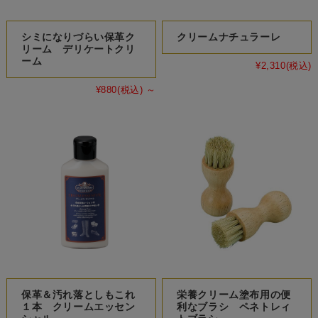
シミになりづらい保革ク
クリームナチュラーレ
リーム デリケートクリ
ーム
¥2,310
(税込)
¥880
(税込)
～
保革＆汚れ落としもこれ
栄養クリーム塗布用の便
１本 クリームエッセン
利なブラシ ペネトレィ