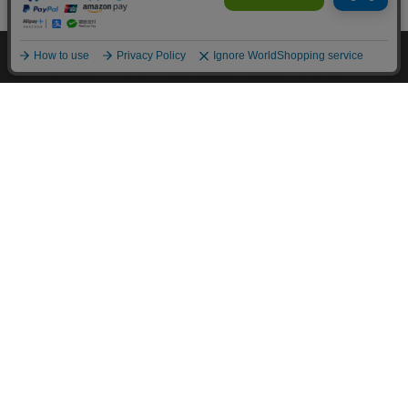
M.モゥブレィブランドのシューケアプロダクツはプロのシュ
ーファクトリーやシューブランド、靴愛好家の方々から数多く
の支持を得ているシューケア（靴手入れ）のトップブランドで
す。 M.モゥブレィブランドの代表的な商品であるデリケート
クリーム、アニリンカーフクリーム、シュークリーム等はイタ
リアにおける皮革タンナーや靴メーカーの聖地の一つであるト
スカーナ州の古いファクトリーで作られています。 製造は大
型の機械で大量生産が主流の現代では珍しい、熟練の職人によ
る頑固なまでのハンドメイド的製法を堅持して、欧州の靴クリ
ーム作りの伝統と品質を現代に受け継がれています。また、プ
ロユースで評価が高かった皮革用石鹸、ソール用クリーム、コ
バ用クリームなどを一般商品化し、さらに日本のファクトリー
にて独自製法で開発したステインリムーバーやモールドクリー
ナーなどをラインナップに加えるなど、品質、伝統、革新をお
こなうシューケアブランドとして、M.モゥブレィブランドの
シューケアプロダクツは日々進化し続けています。M.モゥブ
レィプレステージは上質な天然成分を使用したM.モゥブレィ
の最高級レザークリームブランドです。
About us
coming soon