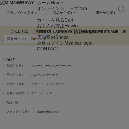
ホーム
Home
オンラインショップ
Item
ブランドから探す
商品から探す
用途から探す
カートを見る
Cart
お手入れ方法
Howto
ブログ・イベント情報
Blog&Info
こんにちは、
__MEMBER_LASTNAME__
__MEMBER_FIRSTNAME__
様
店舗案内
Shops
0
保有ポイント：
ポイント
会員ログイン
Member login
CONTACT
HOME
商品から探す
シュートリー/シューキーパー
用途から探す
スムースレザーケア
用途から探す
スエード・ヌバックケア
用途から探す
スニーカーケア
商品一覧
ブランドから探す
Sarto Recamier