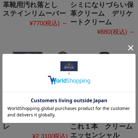
革靴用汚れ落とし
シミになりづらい保
ステインリムーバー
革クリーム デリケ
ートクリーム
¥770
(税込)
～
¥880
(税込)
～
クリームナチュラー
保革＆汚れ落としも
レ
これ１本 クリーム
エッセンシャル
¥2,310
(税込)