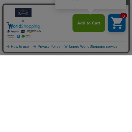
M.モゥブレィブランドのシューケアプロダクツはプロのシューファクト
リーやシューブランド、靴愛好家の方々から数多くの支持を得ているシ
ューケア（靴手入れ）のトップブランドです。 M.モゥブレィブランド
の代表的な商品であるデリケートクリーム、アニリンカーフクリーム、
シュークリーム等はイタリアにおける皮革タンナーや靴メーカーの聖地
の一つであるトスカーナ州の古いファクトリーで作られています。 製造
は大型の機械で大量生産が主流の現代では珍しい、熟練の職人による頑
固なまでのハンドメイド的製法を堅持して、欧州の靴クリーム作りの伝
統と品質を現代に受け継がれています。また、プロユースで評価が高か
った皮革用石鹸、ソール用クリーム、コバ用クリームなどを一般商品化
し、さらに日本のファクトリーにて独自製法で開発したステインリムー
バーやモールドクリーナーなどをラインナップに加えるなど、品質、伝
統、革新をおこなうシューケアブランドとして、M.モゥブレィブランド
のシューケアプロダクツは日々進化し続けています。M.モゥブレィプレ