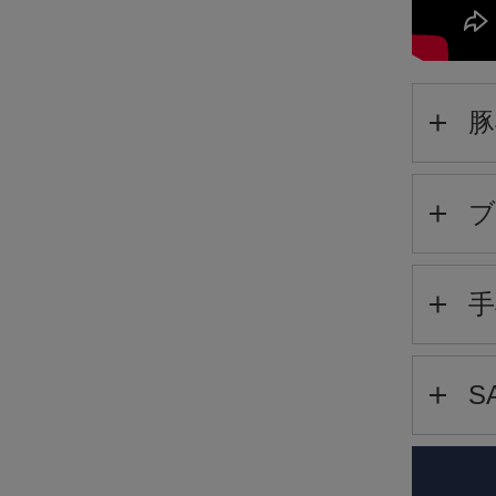
豚
ブ
手
S