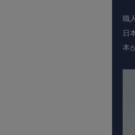
職
日
本