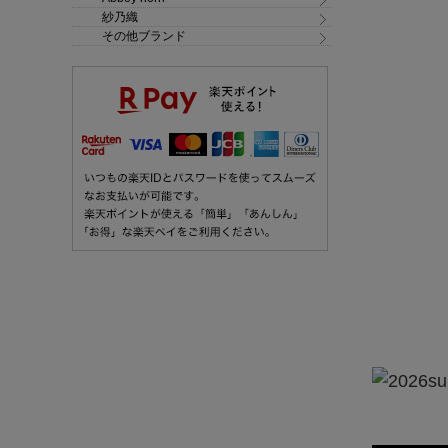
紗乃織
その他ブランド