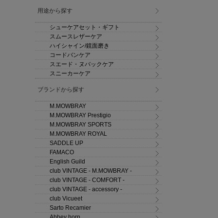
用途から探す
シューケアセット・ギフト
スムースレザーケア
ハイシャイン/鏡面磨き
コードバンケア
スエード・ヌバックケア
スニーカーケア
ブランドから探す
M.MOWBRAY
M.MOWBRAY Prestigio
M.MOWBRAY SPORTS
M.MOWBRAY ROYAL
SADDLE UP
FAMACO
English Guild
club VINTAGE - M.MOWBRAY -
club VINTAGE - COMFORT -
club VINTAGE - accessory -
club Vicueet
Sarto Recamier
Abbey horn