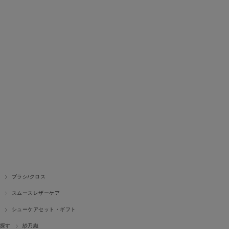
ブラシ/クロス
スムースレザーケア
シューケアセット・ギフト
探す
紗乃織