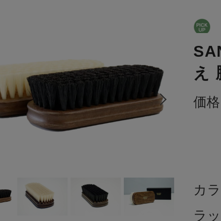
SA
え
価格
カラ
ラッ