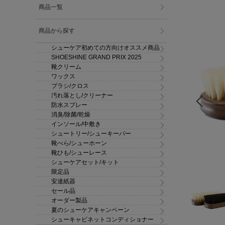
商品一覧
商品から探す
シューケア初めての方向けオススメ商品
SHOESHINE GRAND PRIX 2025
靴クリーム
ワックス
ブラシ/クロス
汚れ落とし/クリーナー
防水スプレー
消臭/除菌/乾燥
インソール/中敷き
シュートリー/シューキーパー
靴べら/シューホーン
靴ひも/シューレース
シューケアセット/キット
限定品
安達紙器
セール品
オーダー製品
夏のシューケアキャンペーン
シューキャビネットコンディショナー