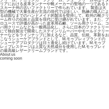
リアにおける皮革タンナーや靴メーカーの聖地の一つであるト
スカーナ州の古いファクトリーで作られています。 製造は大
型の機械で大量生産が主流の現代では珍しい、熟練の職人によ
る頑固なまでのハンドメイド的製法を堅持して、欧州の靴クリ
ーム作りの伝統と品質を現代に受け継がれています。また、プ
ロユースで評価が高かった皮革用石鹸、ソール用クリーム、コ
バ用クリームなどを一般商品化し、さらに日本のファクトリー
にて独自製法で開発したステインリムーバーやモールドクリー
ナーなどをラインナップに加えるなど、品質、伝統、革新をお
こなうシューケアブランドとして、M.モゥブレィブランドの
シューケアプロダクツは日々進化し続けています。M.モゥブ
レィプレステージは上質な天然成分を使用したM.モゥブレィ
の最高級レザークリームブランドです。
About us
coming soon