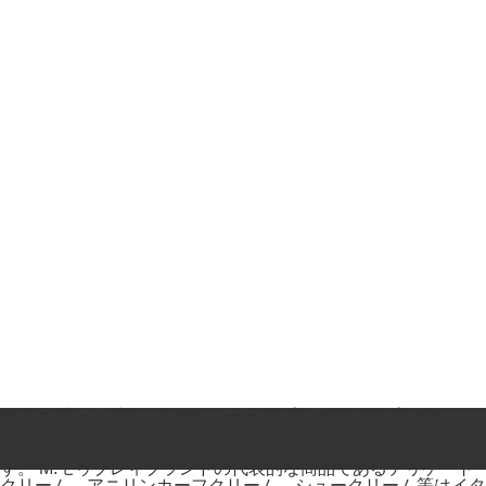
M.モゥブレィブランドのシューケアプロダクツはプロのシュ
ーファクトリーやシューブランド、靴愛好家の方々から数多く
の支持を得ているシューケア（靴手入れ）のトップブランドで
す。 M.モゥブレィブランドの代表的な商品であるデリケート
クリーム、アニリンカーフクリーム、シュークリーム等はイタ