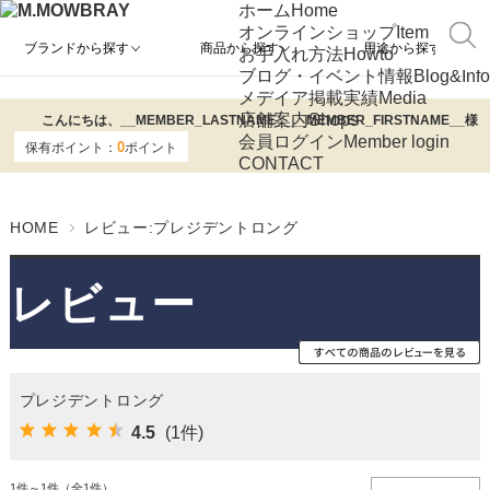
ホーム
Home
オンラインショップ
Item
ブランドから探す
商品から探す
用途から探す
お手入れ方法
Howto
ブログ・イベント情報
Blog&Info
メデイア掲載実績
Media
店舗案内
Shops
こんにちは、
__MEMBER_LASTNAME__
__MEMBER_FIRSTNAME__
様
会員ログイン
Member login
0
保有ポイント：
ポイント
CONTACT
HOME
レビュー:プレジデントロング
レビュー
プレジデントロング
4.5
(1件)
1件～1件（全1件）