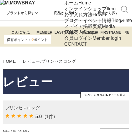
ホーム
Home
オンラインショップ
Item
ブランドから探す
商品から探す
用途から探す
お手入れ方法
Howto
ブログ・イベント情報
Blog&Info
メデイア掲載実績
Media
店舗案内
Shops
こんにちは、
__MEMBER_LASTNAME__
__MEMBER_FIRSTNAME__
様
会員ログイン
Member login
0
保有ポイント：
ポイント
CONTACT
HOME
レビュー:プリンセスロング
レビュー
プリンセスロング
5.0
(1件)
1件～1件（全1件）