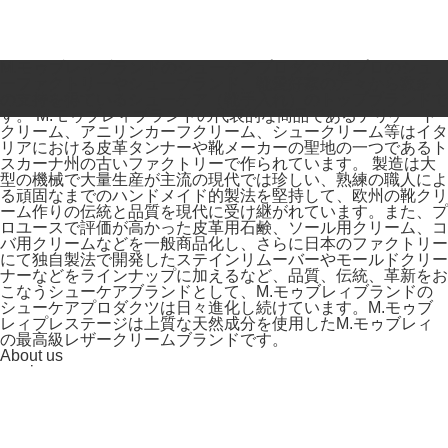
M.モゥブレィブランドのシューケアプロダクツはプロのシュ
ーファクトリーやシューブランド、靴愛好家の方々から数多く
の支持を得ているシューケア（靴手入れ）のトップブランドで
す。 M.モゥブレィブランドの代表的な商品であるデリケート
クリーム、アニリンカーフクリーム、シュークリーム等はイタ
リアにおける皮革タンナーや靴メーカーの聖地の一つであるト
スカーナ州の古いファクトリーで作られています。 製造は大
型の機械で大量生産が主流の現代では珍しい、熟練の職人によ
る頑固なまでのハンドメイド的製法を堅持して、欧州の靴クリ
ーム作りの伝統と品質を現代に受け継がれています。また、プ
ロユースで評価が高かった皮革用石鹸、ソール用クリーム、コ
バ用クリームなどを一般商品化し、さらに日本のファクトリー
にて独自製法で開発したステインリムーバーやモールドクリー
ナーなどをラインナップに加えるなど、品質、伝統、革新をお
こなうシューケアブランドとして、M.モゥブレィブランドの
シューケアプロダクツは日々進化し続けています。M.モゥブ
レィプレステージは上質な天然成分を使用したM.モゥブレィ
の最高級レザークリームブランドです。
About us
coming soon