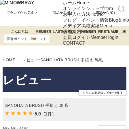
ホーム
Home
オンラインショップ
Item
ブランドから探す
商品から探す
用途から探す
お手入れ方法
Howto
ブログ・イベント情報
Blog&Info
メデイア掲載実績
Media
店舗案内
Shops
こんにちは、
__MEMBER_LASTNAME__
__MEMBER_FIRSTNAME__
様
会員ログイン
Member login
0
保有ポイント：
ポイント
CONTACT
HOME
レビュー:SANOHATA BRUSH 手植え 馬毛
レビュー
SANOHATA BRUSH 手植え 馬毛
5.0
(1件)
1件～1件（全1件）