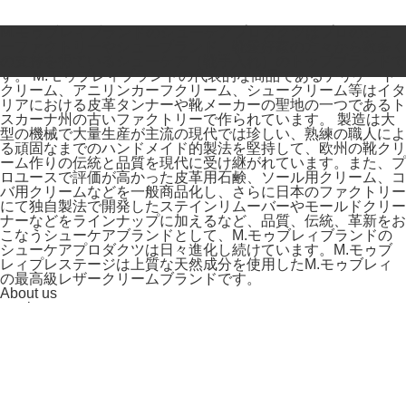
M.モゥブレィブランドのシューケアプロダクツはプロのシュ
ーファクトリーやシューブランド、靴愛好家の方々から数多く
の支持を得ているシューケア（靴手入れ）のトップブランドで
す。 M.モゥブレィブランドの代表的な商品であるデリケート
クリーム、アニリンカーフクリーム、シュークリーム等はイタ
リアにおける皮革タンナーや靴メーカーの聖地の一つであるト
スカーナ州の古いファクトリーで作られています。 製造は大
型の機械で大量生産が主流の現代では珍しい、熟練の職人によ
る頑固なまでのハンドメイド的製法を堅持して、欧州の靴クリ
ーム作りの伝統と品質を現代に受け継がれています。また、プ
ロユースで評価が高かった皮革用石鹸、ソール用クリーム、コ
バ用クリームなどを一般商品化し、さらに日本のファクトリー
にて独自製法で開発したステインリムーバーやモールドクリー
ナーなどをラインナップに加えるなど、品質、伝統、革新をお
こなうシューケアブランドとして、M.モゥブレィブランドの
シューケアプロダクツは日々進化し続けています。M.モゥブ
レィプレステージは上質な天然成分を使用したM.モゥブレィ
の最高級レザークリームブランドです。
About us
coming soon