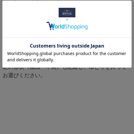
詳細
生産
カラ
サイズ
国
ー
ブラ
M：長さ50~55cm、L：長
中国
ック
さ75~80cm
※使用上の注意
足の形状（幅広・甲高）も配慮し、ゆとりを持って
お選びください。