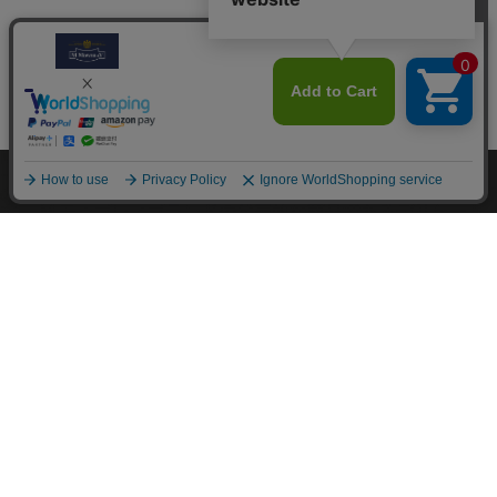
M.モゥブレィブランドのシューケアプロダクツはプロのシュ
ーファクトリーやシューブランド、靴愛好家の方々から数多く
の支持を得ているシューケア（靴手入れ）のトップブランドで
す。 M.モゥブレィブランドの代表的な商品であるデリケート
クリーム、アニリンカーフクリーム、シュークリーム等はイタ
リアにおける皮革タンナーや靴メーカーの聖地の一つであるト
スカーナ州の古いファクトリーで作られています。 製造は大
型の機械で大量生産が主流の現代では珍しい、熟練の職人によ
る頑固なまでのハンドメイド的製法を堅持して、欧州の靴クリ
ーム作りの伝統と品質を現代に受け継がれています。また、プ
ロユースで評価が高かった皮革用石鹸、ソール用クリーム、コ
バ用クリームなどを一般商品化し、さらに日本のファクトリー
にて独自製法で開発したステインリムーバーやモールドクリー
ナーなどをラインナップに加えるなど、品質、伝統、革新をお
こなうシューケアブランドとして、M.モゥブレィブランドの
シューケアプロダクツは日々進化し続けています。M.モゥブ
レィプレステージは上質な天然成分を使用したM.モゥブレィ
の最高級レザークリームブランドです。
About us
coming soon