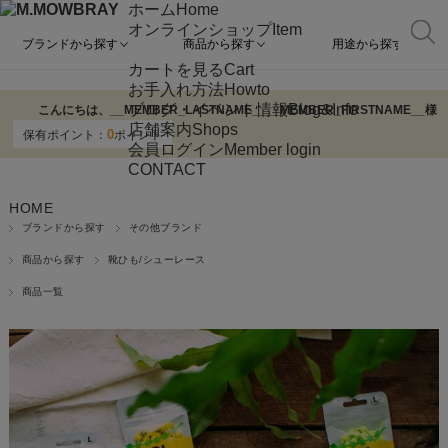
ホーム
Home
オンラインショップ
Item
ブランドから探す
商品から探す
用途から探す
カートを見る
Cart
お手入れ方法
Howto
ブログ・イベント情報
Blog&Info
こんにちは、
__MEMBER_LASTNAME__
__MEMBER_FIRSTNAME__
様
店舗案内
Shops
0
保有ポイント：
ポイント
会員ログイン
Member login
CONTACT
HOME
ブランドから探す
その他ブランド
商品から探す
靴ひも/シューレース
商品一覧