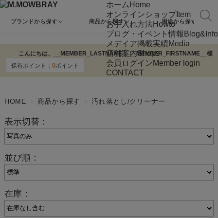
ホーム
Home
オンラインショップ
Item
ブランドから探す
商品から探す
用途から探す
お手入れ方法
Howto
ブログ・イベント情報
Blog&Info
メデイア掲載実績
Media
店舗案内
Shops
こんにちは、
__MEMBER_LASTNAME__
__MEMBER_FIRSTNAME__
様
会員ログイン
Member login
0
保有ポイント：
ポイント
CONTACT
HOME
商品から探す
汚れ落とし/クリーナー
表示切替：
並び順：
在庫：