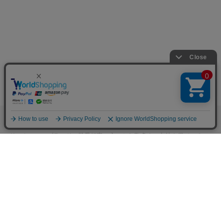
M.モゥブレィブランドのシューケアプロダクツはプロのシューファクト
リーやシューブランド、靴愛好家の方々から数多くの支持を得ているシ
ューケア（靴手入れ）のトップブランドです。 M.モゥブレィブランド
の代表的な商品であるデリケートクリーム、アニリンカーフクリーム、
シュークリーム等はイタリアにおける皮革タンナーや靴メーカーの聖地
の一つであるトスカーナ州の古いファクトリーで作られています。 製造
は大型の機械で大量生産が主流の現代では珍しい、熟練の職人による頑
固なまでのハンドメイド的製法を堅持して、欧州の靴クリーム作りの伝
統と品質を現代に受け継がれています。また、プロユースで評価が高か
った皮革用石鹸、ソール用クリーム、コバ用クリームなどを一般商品化