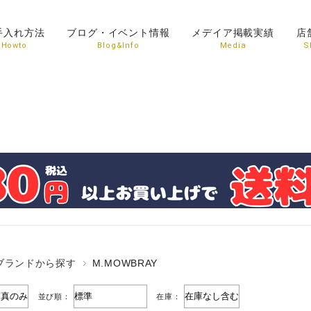
手入れ方法
ブログ・イベント情報
メデイア掲載実績
店
Howto
Blog&Info
Media
S
ブランドから探す
M.MOWBRAY
並び順：
在庫：