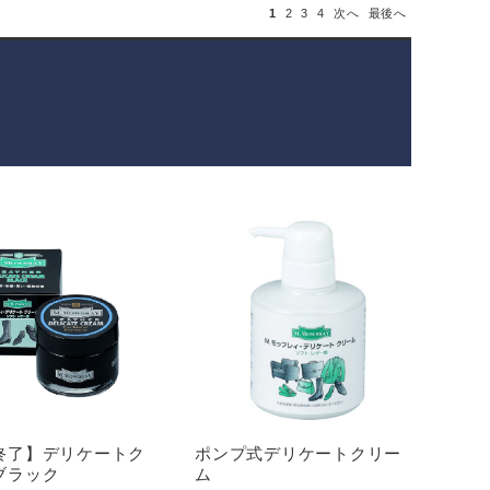
1
2
3
4
次へ
最後へ
終了】デリケートク
ポンプ式デリケートクリー
ブラック
ム