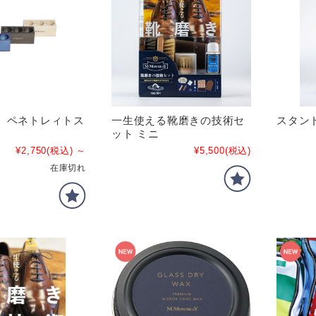
】ペネトレィトス
一生使える靴磨きの技術セ
スタン
ット ミニ
¥2,750
(税込)
～
¥5,500
(税込)
在庫切れ