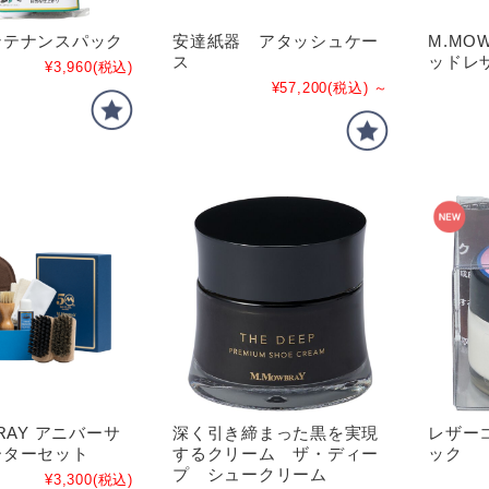
ンテナンスパック
安達紙器 アタッシュケー
M.MOW
ス
ッドレ
¥3,960
(税込)
¥57,200
(税込)
～
RAY アニバーサ
深く引き締まった黒を実現
レザー
ーターセット
するクリーム ザ・ディー
ック
プ シュークリーム
¥3,300
(税込)