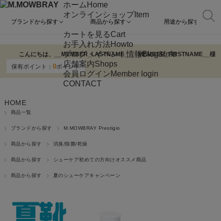
ホーム
Home
オンラインショップ
Item
ブランドから探す
商品から探す
用途から探す
カートを見る
Cart
お手入れ方法
Howto
ブログ・イベント情報
Blog&Info
こんにちは、
__MEMBER_LASTNAME__
__MEMBER_FIRSTNAME__
様
店舗案内
Shops
0
保有ポイント：
ポイント
会員ログイン
Member login
CONTACT
HOME
商品一覧
ブランドから探す
M.MOWBRAY Prestigio
商品から探す
消臭/除菌/乾燥
商品から探す
シューケア初めての方向けオススメ商品
商品から探す
夏のシューケアキャンペーン