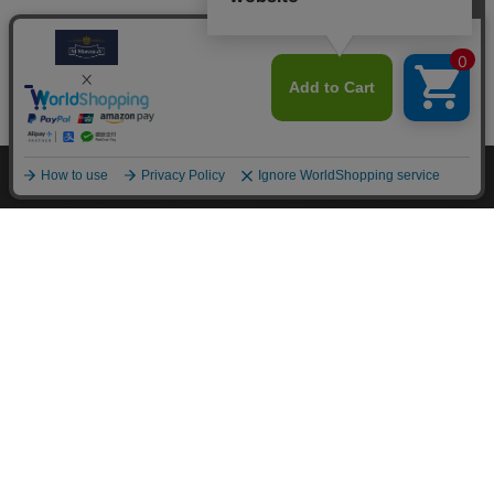
M.モゥブレィブランドのシューケアプロダクツはプロのシュ
ーファクトリーやシューブランド、靴愛好家の方々から数多く
の支持を得ているシューケア（靴手入れ）のトップブランドで
す。 M.モゥブレィブランドの代表的な商品であるデリケート
クリーム、アニリンカーフクリーム、シュークリーム等はイタ
リアにおける皮革タンナーや靴メーカーの聖地の一つであるト
スカーナ州の古いファクトリーで作られています。 製造は大
型の機械で大量生産が主流の現代では珍しい、熟練の職人によ
る頑固なまでのハンドメイド的製法を堅持して、欧州の靴クリ
ーム作りの伝統と品質を現代に受け継がれています。また、プ
ロユースで評価が高かった皮革用石鹸、ソール用クリーム、コ
バ用クリームなどを一般商品化し、さらに日本のファクトリー
にて独自製法で開発したステインリムーバーやモールドクリー
ナーなどをラインナップに加えるなど、品質、伝統、革新をお
こなうシューケアブランドとして、M.モゥブレィブランドの
シューケアプロダクツは日々進化し続けています。M.モゥブ
レィプレステージは上質な天然成分を使用したM.モゥブレィ
の最高級レザークリームブランドです。
About us
coming soon