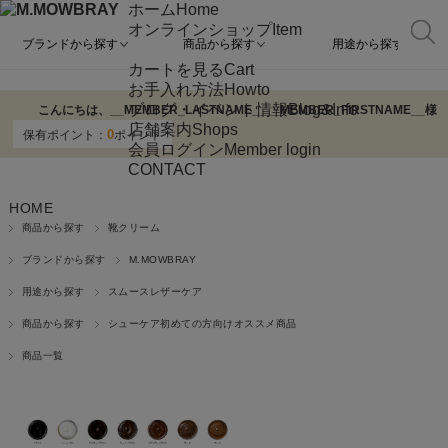
ホーム
Home
オンラインショップ
Item
ブランドから探す
商品から探す
用途から探す
カートを見る
Cart
お手入れ方法
Howto
ブログ・イベント情報
Blog&Info
こんにちは、
__MEMBER_LASTNAME__
__MEMBER_FIRSTNAME__
様
店舗案内
Shops
0
保有ポイント：
ポイント
会員ログイン
Member login
CONTACT
HOME
商品から探す
靴クリーム
ブランドから探す
M.MOWBRAY
用途から探す
スムースレザーケア
商品から探す
シューケア初めての方向けオススメ商品
商品一覧