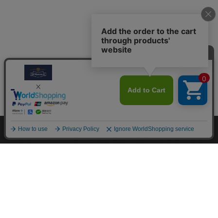
M.モゥブレィブランドのシューケアプロダクツはプロのシュ
ーファクトリーやシューブランド、靴愛好家の方々から数多く
の支持を得ているシューケア（靴手入れ）のトップブランドで
す。 M.モゥブレィブランドの代表的な商品であるデリケート
クリーム、アニリンカーフクリーム、シュークリーム等はイタ
リアにおける皮革タンナーや靴メーカーの聖地の一つであるト
スカーナ州の古いファクトリーで作られています。 製造は大
型の機械で大量生産が主流の現代では珍しい、熟練の職人によ
る頑固なまでのハンドメイド的製法を堅持して、欧州の靴クリ
ーム作りの伝統と品質を現代に受け継がれています。また、プ
ロユースで評価が高かった皮革用石鹸、ソール用クリーム、コ
バ用クリームなどを一般商品化し、さらに日本のファクトリー
にて独自製法で開発したステインリムーバーやモールドクリー