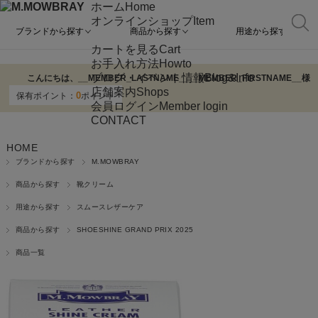
ホーム
Home
オンラインショップ
Item
ブランドから探す
商品から探す
用途から探す
カートを見る
Cart
お手入れ方法
Howto
ブログ・イベント情報
Blog&Info
こんにちは、
__MEMBER_LASTNAME__
__MEMBER_FIRSTNAME__
様
店舗案内
Shops
0
保有ポイント：
ポイント
会員ログイン
Member login
CONTACT
HOME
ブランドから探す
M.MOWBRAY
商品から探す
靴クリーム
用途から探す
スムースレザーケア
商品から探す
SHOESHINE GRAND PRIX 2025
商品一覧