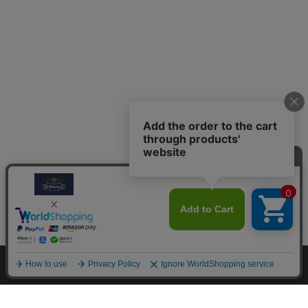
M.モゥブレィブランドのシューケアプロダクツはプロのシュ
ーファクトリーやシューブランド、靴愛好家の方々から数多く
の支持を得ているシューケア（靴手入れ）のトップブランドで
す。 M.モゥブレィブランドの代表的な商品であるデリケート
クリーム、アニリンカーフクリーム、シュークリーム等はイタ
リアにおける皮革タンナーや靴メーカーの聖地の一つであるト