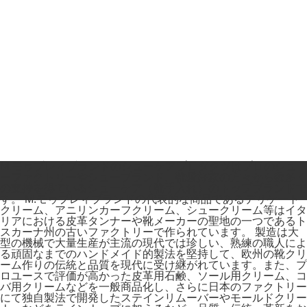
M.モゥブレィブランドのシューケアプロダクツはプロのシュ
ーファクトリーやシューブランド、靴愛好家の方々から数多く
の支持を得ているシューケア（靴手入れ）のトップブランドで
す。 M.モゥブレィブランドの代表的な商品であるデリケート
クリーム、アニリンカーフクリーム、シュークリーム等はイタ
リアにおける皮革タンナーや靴メーカーの聖地の一つであるト
スカーナ州の古いファクトリーで作られています。 製造は大
型の機械で大量生産が主流の現代では珍しい、熟練の職人によ
る頑固なまでのハンドメイド的製法を堅持して、欧州の靴クリ
ーム作りの伝統と品質を現代に受け継がれています。また、プ
ロユースで評価が高かった皮革用石鹸、ソール用クリーム、コ
バ用クリームなどを一般商品化し、さらに日本のファクトリー
にて独自製法で開発したステインリムーバーやモールドクリー