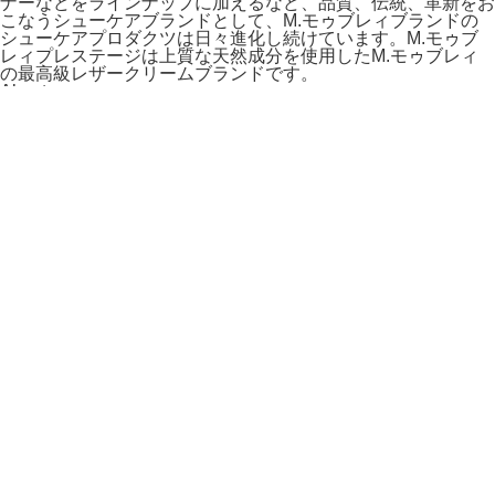
ナーなどをラインナップに加えるなど、品質、伝統、革新をお
こなうシューケアブランドとして、M.モゥブレィブランドの
シューケアプロダクツは日々進化し続けています。M.モゥブ
レィプレステージは上質な天然成分を使用したM.モゥブレィ
の最高級レザークリームブランドです。
About us
coming soon
取扱ブランド
M.Mowbray
M.Mowbray prestigio
サルト レカミエ
紗乃織（さ
のはた）
ENGLISH GUILD
Abbey horn
CLUB VINTAGE
COMFORT
M.Mowbray sports