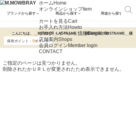
ホーム
Home
オンラインショップ
Item
ブランドから探す
商品から探す
用途から探す
カートを見る
Cart
お手入れ方法
Howto
ブログ・イベント情報
Blog&Info
こんにちは、
__MEMBER_LASTNAME__
__MEMBER_FIRSTNAME__
様
店舗案内
Shops
0
保有ポイント：
ポイント
会員ログイン
Member login
CONTACT
ご指定のページは見つかりません。
削除されたかＵＲＬが変更されたため表示できません。