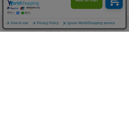
M.モゥブレィブランドのシューケアプロダクツはプロのシューファクト
リーやシューブランド、靴愛好家の方々から数多くの支持を得ているシ
ューケア（靴手入れ）のトップブランドです。 M.モゥブレィブランド
の代表的な商品であるデリケートクリーム、アニリンカーフクリーム、
シュークリーム等はイタリアにおける皮革タンナーや靴メーカーの聖地
の一つであるトスカーナ州の古いファクトリーで作られています。 製造
は大型の機械で大量生産が主流の現代では珍しい、熟練の職人による頑
固なまでのハンドメイド的製法を堅持して、欧州の靴クリーム作りの伝
統と品質を現代に受け継がれています。また、プロユースで評価が高か
った皮革用石鹸、ソール用クリーム、コバ用クリームなどを一般商品化
し、さらに日本のファクトリーにて独自製法で開発したステインリムー
バーやモールドクリーナーなどをラインナップに加えるなど、品質、伝
統、革新をおこなうシューケアブランドとして、M.モゥブレィブランド
のシューケアプロダクツは日々進化し続けています。M.モゥブレィプレ
ステージは上質な天然成分を使用したM.モゥブレィの最高級レザークリ
ームブランドです。