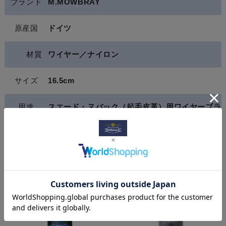
ブランド
M.MOWBRAY
原産国
ドイツ
材質
ワイヤー／ナイロン
サイズ
16.5cm
用途
スエード・ヌバック（起毛皮革）用ワイヤーブラ
シ ホコリ落とし
関連商品