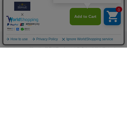
M.モゥブレィブランドのシューケアプロダクツはプロのシューファクト
リーやシューブランド、靴愛好家の方々から数多くの支持を得ているシ
ューケア（靴手入れ）のトップブランドです。 M.モゥブレィブランド
の代表的な商品であるデリケートクリーム、アニリンカーフクリーム、
シュークリーム等はイタリアにおける皮革タンナーや靴メーカーの聖地
の一つであるトスカーナ州の古いファクトリーで作られています。 製造
は大型の機械で大量生産が主流の現代では珍しい、熟練の職人による頑
固なまでのハンドメイド的製法を堅持して、欧州の靴クリーム作りの伝
統と品質を現代に受け継がれています。また、プロユースで評価が高か
った皮革用石鹸、ソール用クリーム、コバ用クリームなどを一般商品化
し、さらに日本のファクトリーにて独自製法で開発したステインリムー
バーやモールドクリーナーなどをラインナップに加えるなど、品質、伝
統、革新をおこなうシューケアブランドとして、M.モゥブレィブランド
のシューケアプロダクツは日々進化し続けています。M.モゥブレィプレ
ステージは上質な天然成分を使用したM.モゥブレィの最高級レザークリ