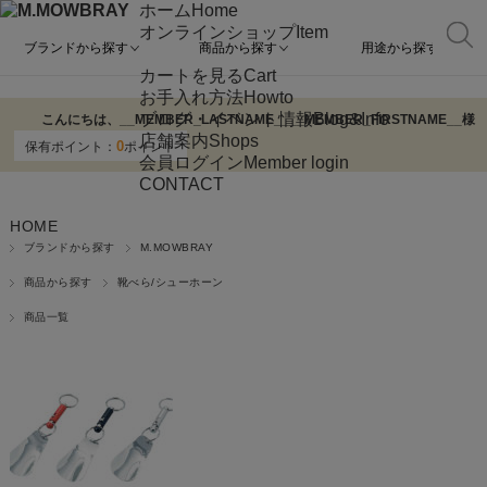
ホーム
Home
オンラインショップ
Item
ブランドから探す
商品から探す
用途から探す
カートを見る
Cart
お手入れ方法
Howto
ブログ・イベント情報
Blog&Info
こんにちは、
__MEMBER_LASTNAME__
__MEMBER_FIRSTNAME__
様
店舗案内
Shops
0
保有ポイント：
ポイント
会員ログイン
Member login
CONTACT
HOME
ブランドから探す
M.MOWBRAY
商品から探す
靴べら/シューホーン
商品一覧