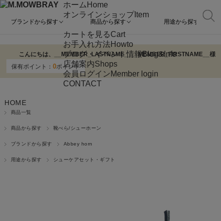
ホーム
Home
オンラインショップ
Item
ブランドから探す
商品から探す
用途から探す
カートを見る
Cart
お手入れ方法
Howto
ブログ・イベント情報
Blog&Info
こんにちは、
__MEMBER_LASTNAME__
__MEMBER_FIRSTNAME__
様
店舗案内
Shops
0
保有ポイント：
ポイント
会員ログイン
Member login
CONTACT
HOME
商品一覧
商品から探す
靴べら/シューホーン
ブランドから探す
Abbey horn
用途から探す
シューケアセット・ギフト