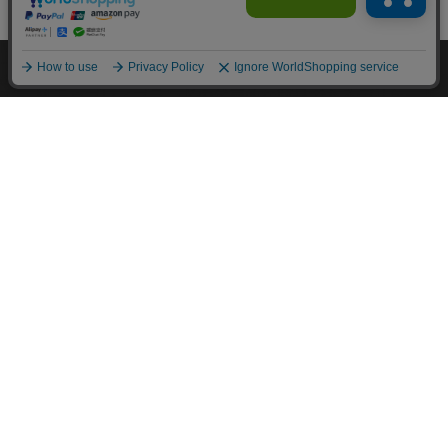
M.モゥブレィブランドのシューケアプロダクツはプロのシュ
ーファクトリーやシューブランド、靴愛好家の方々から数多く
の支持を得ているシューケア（靴手入れ）のトップブランドで
す。 M.モゥブレィブランドの代表的な商品であるデリケート
クリーム、アニリンカーフクリーム、シュークリーム等はイタ
リアにおける皮革タンナーや靴メーカーの聖地の一つであるト
スカーナ州の古いファクトリーで作られています。 製造は大
型の機械で大量生産が主流の現代では珍しい、熟練の職人によ
る頑固なまでのハンドメイド的製法を堅持して、欧州の靴クリ
ーム作りの伝統と品質を現代に受け継がれています。また、プ
ロユースで評価が高かった皮革用石鹸、ソール用クリーム、コ
バ用クリームなどを一般商品化し、さらに日本のファクトリー
にて独自製法で開発したステインリムーバーやモールドクリー
ナーなどをラインナップに加えるなど、品質、伝統、革新をお
こなうシューケアブランドとして、M.モゥブレィブランドの
シューケアプロダクツは日々進化し続けています。M.モゥブ
レィプレステージは上質な天然成分を使用したM.モゥブレィ
の最高級レザークリームブランドです。
About us
coming soon