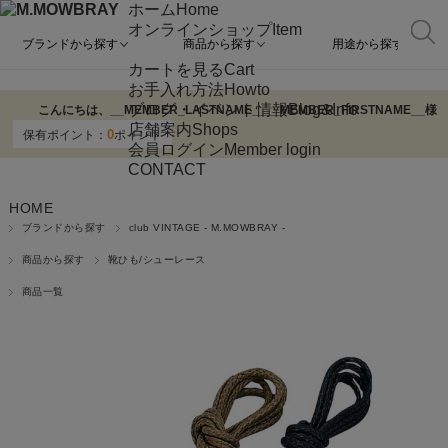
ホーム
Home
オンラインショップ
Item
ブランドから探す
商品から探す
用途から探す
カートを見る
Cart
お手入れ方法
Howto
ブログ・イベント情報
Blog&Info
こんにちは、
__MEMBER_LASTNAME__
__MEMBER_FIRSTNAME__
様
店舗案内
Shops
0
保有ポイント：
ポイント
会員ログイン
Member login
CONTACT
HOME
ブランドから探す
club VINTAGE - M.MOWBRAY -
商品から探す
靴ひも/シューレース
商品一覧