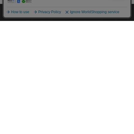
M.モゥブレィブランドのシューケアプロダクツはプロのシュ
ーファクトリーやシューブランド、靴愛好家の方々から数多く
の支持を得ているシューケア（靴手入れ）のトップブランドで
す。 M.モゥブレィブランドの代表的な商品であるデリケート
クリーム、アニリンカーフクリーム、シュークリーム等はイタ
リアにおける皮革タンナーや靴メーカーの聖地の一つであるト
スカーナ州の古いファクトリーで作られています。 製造は大
型の機械で大量生産が主流の現代では珍しい、熟練の職人によ
る頑固なまでのハンドメイド的製法を堅持して、欧州の靴クリ
ーム作りの伝統と品質を現代に受け継がれています。また、プ
ロユースで評価が高かった皮革用石鹸、ソール用クリーム、コ
バ用クリームなどを一般商品化し、さらに日本のファクトリー
にて独自製法で開発したステインリムーバーやモールドクリー
ナーなどをラインナップに加えるなど、品質、伝統、革新をお
こなうシューケアブランドとして、M.モゥブレィブランドの
シューケアプロダクツは日々進化し続けています。M.モゥブ
レィプレステージは上質な天然成分を使用したM.モゥブレィ
の最高級レザークリームブランドです。
About us
coming soon