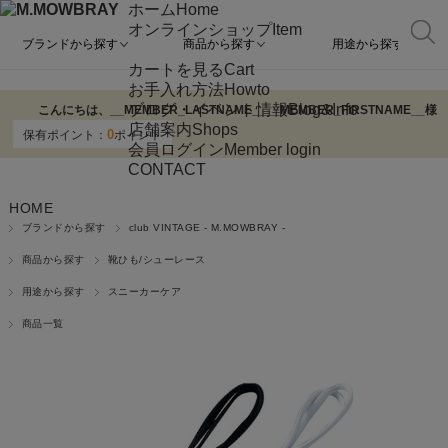
ホーム
Home
オンラインショップ
Item
ブランドから探す
商品から探す
用途から探す
カートを見る
Cart
お手入れ方法
Howto
ブログ・イベント情報
Blog&Info
こんにちは、
__MEMBER_LASTNAME__
__MEMBER_FIRSTNAME__
様
店舗案内
Shops
0
保有ポイント：
ポイント
会員ログイン
Member login
CONTACT
HOME
ブランドから探す
club VINTAGE - M.MOWBRAY -
商品から探す
靴ひも/シューレース
用途から探す
スニーカーケア
商品一覧