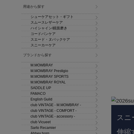
用途から探す
シューケアセット・ギフト
スムースレザーケア
ハイシャイン/鏡面磨き
コードバンケア
スエード・ヌバックケア
スニーカーケア
ブランドから探す
M.MOWBRAY
M.MOWBRAY Prestigio
M.MOWBRAY SPORTS
M.MOWBRAY ROYAL
SADDLE UP
FAMACO
English Guild
club VINTAGE - M.MOWBRAY -
club VINTAGE - COMFORT -
スニ
club VINTAGE - accessory -
club Vicueet
Sarto Recamier
伸縮
Abbey horn