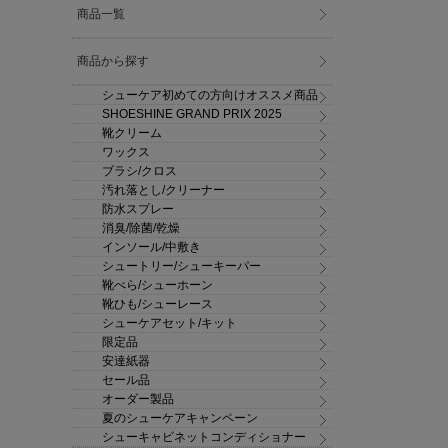
商品一覧
商品から探す
シューケア初めての方向けオススメ商品
SHOESHINE GRAND PRIX 2025
靴クリーム
ワックス
ブラシ/クロス
汚れ落とし/クリーナー
防水スプレー
消臭/除菌/乾燥
インソール/中敷き
シュートリー/シューキーパー
靴べら/シューホーン
靴ひも/シューレース
シューケアセット/キット
限定品
安達紙器
セール品
オーダー製品
夏のシューケアキャンペーン
シューキャビネットコンディショナー