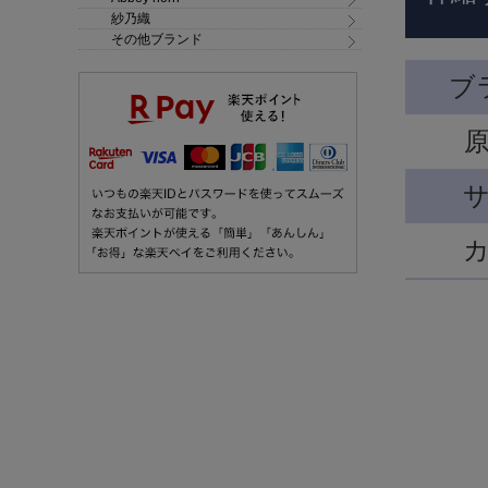
紗乃織
その他ブランド
ブ