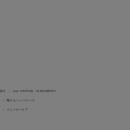
探す
club VINTAGE - M.MOWBRAY -
靴ひも/シューレース
スニーカーケア