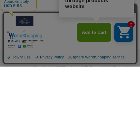
M.モゥブレィブランドのシューケアプロダクツはプロのシューファクト
リーやシューブランド、靴愛好家の方々から数多くの支持を得ているシ
ューケア（靴手入れ）のトップブランドです。 M.モゥブレィブランド
の代表的な商品であるデリケートクリーム、アニリンカーフクリーム、
シュークリーム等はイタリアにおける皮革タンナーや靴メーカーの聖地
の一つであるトスカーナ州の古いファクトリーで作られています。 製造
は大型の機械で大量生産が主流の現代では珍しい、熟練の職人による頑
固なまでのハンドメイド的製法を堅持して、欧州の靴クリーム作りの伝
統と品質を現代に受け継がれています。また、プロユースで評価が高か
った皮革用石鹸、ソール用クリーム、コバ用クリームなどを一般商品化
し、さらに日本のファクトリーにて独自製法で開発したステインリムー
バーやモールドクリーナーなどをラインナップに加えるなど、品質、伝