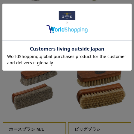
レザーエイジングスプレ
栄養クリーム塗布用の便
ー
利なブラシ ペネトレィ
トブラシ
¥2,310
(税込)
¥495
(税込)
ホースブラシ M/L
ピッグブラシ