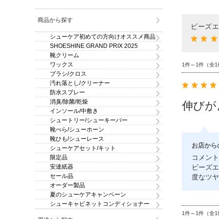
商品から探す
ビーズ
シューケア初めての方向けオススメ商品
SHOESHINE GRAND PRIX 2025
靴クリーム
ワックス
1件～1件（全1
ブラシ/クロス
汚れ落とし/クリーナー
防水スプレー
消臭/除菌/乾燥
伸びが
インソール/中敷き
シュートリー/シューキーパー
靴べら/シューホーン
靴ひも/シューレース
お店から
シューケアセット/キット
コメント
限定品
安達紙器
ビーズエ
セール品
度なツヤ
オーダー製品
夏のシューケアキャンペーン
シューキャビネットコンディショナー
1件～1件（全1