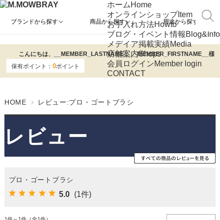
ホーム
Home
オンラインショップ
Item
ブランドから探す
商品から探す
用途から探す
お手入れ方法
Howto
ブログ・イベント情報
Blog&Info
メデイア掲載実績
Media
店舗案内
Shops
こんにちは、
__MEMBER_LASTNAME__
__MEMBER_FIRSTNAME__
様
会員ログイン
Member login
0
保有ポイント：
ポイント
CONTACT
HOME
レビュー:プロ・ゴートブラシ
レビュー
プロ・ゴートブラシ
5.0
(1件)
1件～1件（全1件）