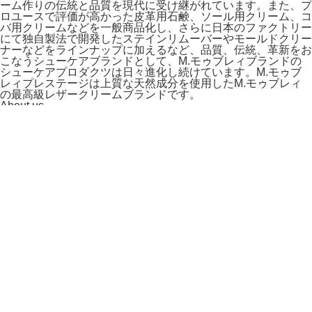
ーム作りの伝統と品質を現代に受け継がれています。また、プ
ロユースで評価が高かった皮革用石鹸、ソール用クリーム、コ
バ用クリームなどを一般商品化し、さらに日本のファクトリー
にて独自製法で開発したステインリムーバーやモールドクリー
ナーなどをラインナップに加えるなど、品質、伝統、革新をお
こなうシューケアブランドとして、M.モゥブレィブランドの
シューケアプロダクツは日々進化し続けています。M.モゥブ
レィプレステージは上質な天然成分を使用したM.モゥブレィ
の最高級レザークリームブランドです。
About us
coming soon
取扱ブランド