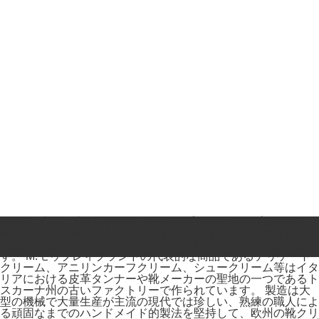
M.モゥブレィブランドのシューケアプロダクツはプロのシュ
ーファクトリーやシューブランド、靴愛好家の方々から数多く
の支持を得ているシューケア（靴手入れ）のトップブランドで
す。 M.モゥブレィブランドの代表的な商品であるデリケート
クリーム、アニリンカーフクリーム、シュークリーム等はイタ
リアにおける皮革タンナーや靴メーカーの聖地の一つであるト
スカーナ州の古いファクトリーで作られています。 製造は大
型の機械で大量生産が主流の現代では珍しい、熟練の職人によ
る頑固なまでのハンドメイド的製法を堅持して、欧州の靴クリ