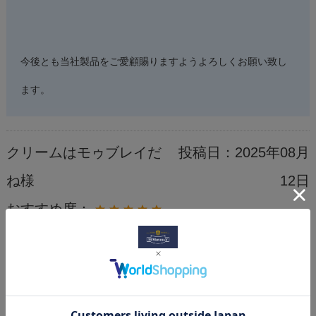
今後とも当社製品をご愛顧賜りますようよろしくお願い致し
ます。
クリームはモゥブレイだ
投稿日：
2025年08月
ね様
12日
おすすめ度：
フェラガモの店員から教えていただ
いて、ドライビングシューズに続
き、白革のスニーカー用に購入しま