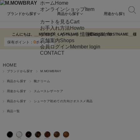
ホーム
Home
オンラインショップ
Item
ブランドから探す
商品から探す
用途から探す
カートを見る
Cart
お手入れ方法
Howto
ブログ・イベント情報
Blog&Info
こんにちは、
__MEMBER_LASTNAME__
__MEMBER_FIRSTNAME__
様
店舗案内
Shops
0
保有ポイント：
ポイント
会員ログイン
Member login
CONTACT
HOME
ブランドから探す
M.MOWBRAY
商品から探す
靴クリーム
用途から探す
スムースレザーケア
商品から探す
シューケア初めての方向けオススメ商品
商品一覧