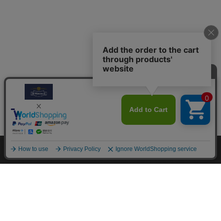
M.モゥブレィブランドのシューケアプロダクツはプロのシュ
ーファクトリーやシューブランド、靴愛好家の方々から数多く
の支持を得ているシューケア（靴手入れ）のトップブランドで
す。 M.モゥブレィブランドの代表的な商品であるデリケート
クリーム、アニリンカーフクリーム、シュークリーム等はイタ
リアにおける皮革タンナーや靴メーカーの聖地の一つであるト
スカーナ州の古いファクトリーで作られています。 製造は大
型の機械で大量生産が主流の現代では珍しい、熟練の職人によ
る頑固なまでのハンドメイド的製法を堅持して、欧州の靴クリ
ーム作りの伝統と品質を現代に受け継がれています。また、プ
ロユースで評価が高かった皮革用石鹸、ソール用クリーム、コ