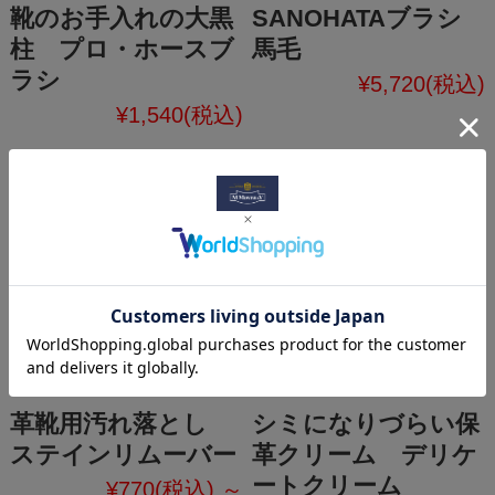
靴のお手入れの大黒
SANOHATAブラシ
柱 プロ・ホースブ
馬毛
ラシ
¥5,720
(税込)
¥1,540
(税込)
革靴用汚れ落とし
シミになりづらい保
ステインリムーバー
革クリーム デリケ
ートクリーム
¥770
(税込)
～