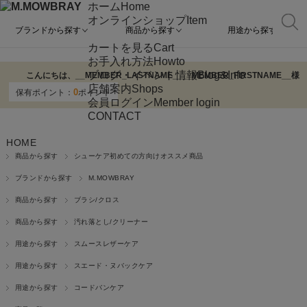
ホーム
Home
オンラインショップ
Item
ブランドから探す
商品から探す
用途から探す
カートを見る
Cart
お手入れ方法
Howto
ブログ・イベント情報
Blog&Info
こんにちは、
__MEMBER_LASTNAME__
__MEMBER_FIRSTNAME__
様
店舗案内
Shops
0
保有ポイント：
ポイント
会員ログイン
Member login
CONTACT
HOME
商品から探す
シューケア初めての方向けオススメ商品
ブランドから探す
M.MOWBRAY
商品から探す
ブラシ/クロス
商品から探す
汚れ落とし/クリーナー
用途から探す
スムースレザーケア
用途から探す
スエード・ヌバックケア
用途から探す
コードバンケア