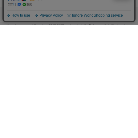
M.モゥブレィブランドのシューケアプロダクツはプロのシューファクト
リーやシューブランド、靴愛好家の方々から数多くの支持を得ているシ
ューケア（靴手入れ）のトップブランドです。 M.モゥブレィブランド
の代表的な商品であるデリケートクリーム、アニリンカーフクリーム、
シュークリーム等はイタリアにおける皮革タンナーや靴メーカーの聖地
の一つであるトスカーナ州の古いファクトリーで作られています。 製造
は大型の機械で大量生産が主流の現代では珍しい、熟練の職人による頑
固なまでのハンドメイド的製法を堅持して、欧州の靴クリーム作りの伝
統と品質を現代に受け継がれています。また、プロユースで評価が高か
った皮革用石鹸、ソール用クリーム、コバ用クリームなどを一般商品化
し、さらに日本のファクトリーにて独自製法で開発したステインリムー
バーやモールドクリーナーなどをラインナップに加えるなど、品質、伝
統、革新をおこなうシューケアブランドとして、M.モゥブレィブランド
のシューケアプロダクツは日々進化し続けています。M.モゥブレィプレ
ステージは上質な天然成分を使用したM.モゥブレィの最高級レザークリ
ームブランドです。