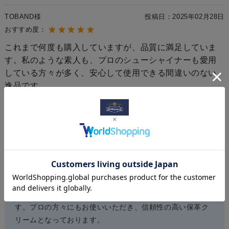
TOBAND様
投稿日：
2025年02月28日
おすすめ度：
これまで何度も購入していますが、品質に満足していま
す。私のような素人も、プロのシューシャイナーも愛用
している方々が多く、安心して使用できる間違いのない
逸品です。
お店からのコメント
コメントありがとうございます。
M.MOWBRAY デリケートクリームをご愛用いただき誠にあ
りがとうございます。
革のうるおいと柔軟性を保つデリケートクリームは、様々
な革のコンディションを整えるのにピッタリのクリームで
す。プロの方々にもお使いいただき、信頼性の高い保革ク
リームとなっております。