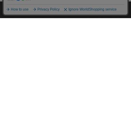
M.モゥブレィブランドのシューケアプロダクツはプロのシュ
ーファクトリーやシューブランド、靴愛好家の方々から数多く
の支持を得ているシューケア（靴手入れ）のトップブランドで
す。 M.モゥブレィブランドの代表的な商品であるデリケート
クリーム、アニリンカーフクリーム、シュークリーム等はイタ
リアにおける皮革タンナーや靴メーカーの聖地の一つであるト
スカーナ州の古いファクトリーで作られています。 製造は大
型の機械で大量生産が主流の現代では珍しい、熟練の職人によ
る頑固なまでのハンドメイド的製法を堅持して、欧州の靴クリ
ーム作りの伝統と品質を現代に受け継がれています。また、プ
ロユースで評価が高かった皮革用石鹸、ソール用クリーム、コ
バ用クリームなどを一般商品化し、さらに日本のファクトリー
にて独自製法で開発したステインリムーバーやモールドクリー
ナーなどをラインナップに加えるなど、品質、伝統、革新をお
こなうシューケアブランドとして、M.モゥブレィブランドの
シューケアプロダクツは日々進化し続けています。M.モゥブ
レィプレステージは上質な天然成分を使用したM.モゥブレィ
の最高級レザークリームブランドです。
About us
coming soon