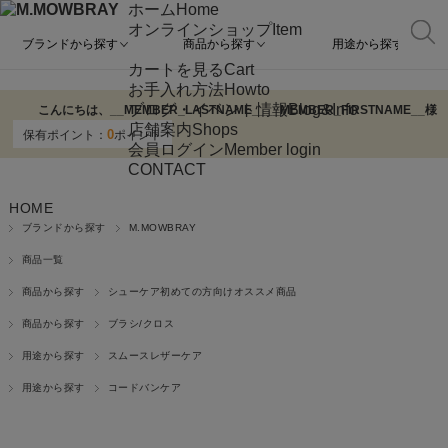
ホーム
Home
オンラインショップ
Item
ブランドから探す
商品から探す
用途から探す
カートを見る
Cart
お手入れ方法
Howto
ブログ・イベント情報
Blog&Info
こんにちは、
__MEMBER_LASTNAME__
__MEMBER_FIRSTNAME__
様
店舗案内
Shops
0
保有ポイント：
ポイント
会員ログイン
Member login
CONTACT
HOME
ブランドから探す
M.MOWBRAY
商品一覧
商品から探す
シューケア初めての方向けオススメ商品
商品から探す
ブラシ/クロス
用途から探す
スムースレザーケア
用途から探す
コードバンケア