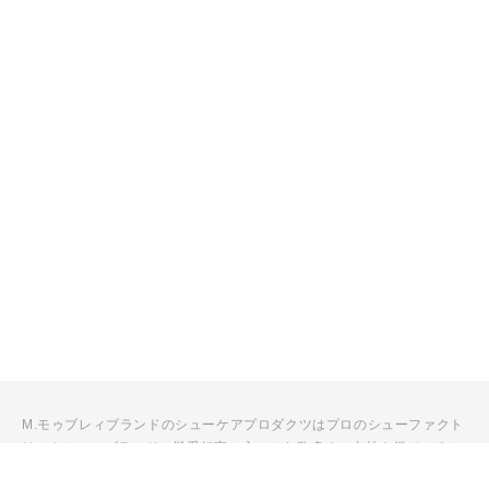
M.モゥブレィブランドのシューケアプロダクツはプロのシューファクト
リーやシューブランド、靴愛好家の方々から数多くの支持を得ているシ
ューケア（靴手入れ）のトップブランドです。 M.モゥブレィブランド