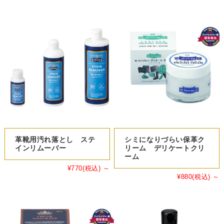
革靴用汚れ落とし ステ
シミになりづらい保革ク
インリムーバー
リーム デリケートクリ
ーム
¥770
(税込)
～
¥880
(税込)
～