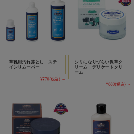
革靴用汚れ落とし ステ
シミになりづらい保革ク
インリムーバー
リーム デリケートクリ
ーム
¥770
(税込)
～
¥880
(税込)
～