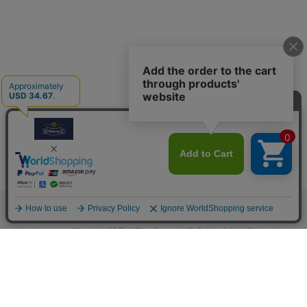
M.モゥブレィブランドのシューケアプロダクツはプロのシューファクト
リーやシューブランド、靴愛好家の方々から数多くの支持を得ているシ
ューケア（靴手入れ）のトップブランドです。 M.モゥブレィブランド
の代表的な商品であるデリケートクリーム、アニリンカーフクリーム、
シュークリーム等はイタリアにおける皮革タンナーや靴メーカーの聖地
の一つであるトスカーナ州の古いファクトリーで作られています。 製造
は大型の機械で大量生産が主流の現代では珍しい、熟練の職人による頑