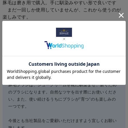
豚毛は磨き用で購入。手に馴染みやすい形で良いです
まだ一回しか使用していませんが、これから使うのが
楽しみです。
鏡面みたいにはならないでしょうが、皮の艶が出れば最
高だと思います
お店からのコメント
コメントありがとうございます。
SANOTAHAブラシは、持ち手にもつかみやすいよう溝をつ
けており、手に馴染みやすい形になっております。
豚毛ブラシは、シュークリームを靴に馴染ませ、磨くため
のブラシになります。自然なツヤを出す際にお使いくださ
い。また、使い続けるうちにブラシが”育つ”のも楽しみの
一つです。
今後とも当社製品をご愛顧いただけますよう宜しくお願い
致します。