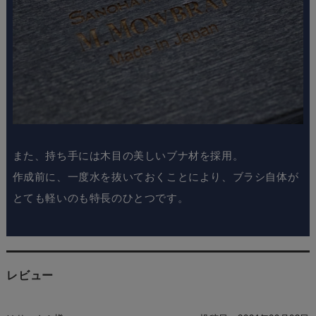
また、持ち手には
木目の美しいブナ材
を採用。
作成前に、
一度水を抜いておくことにより、ブラシ自体が
とても軽い
のも特長のひとつです。
レビュー