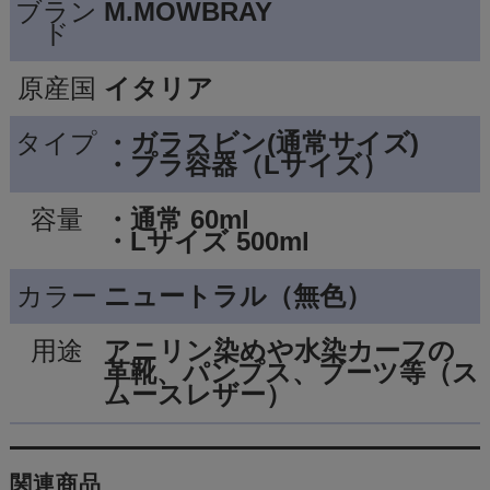
ブラン
M.MOWBRAY
ド
原産国
イタリア
タイプ
・ガラスビン(通常サイズ)
・プラ容器（Lサイズ）
容量
・通常 60ml
・Lサイズ 500ml
カラー
ニュートラル（無色）
用途
アニリン染めや水染カーフの
革靴、パンプス、ブーツ等（ス
ムースレザー）
関連商品