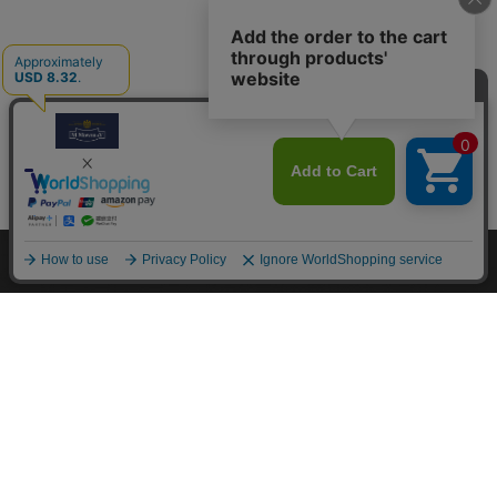
M.モゥブレィブランドのシューケアプロダクツはプロのシュ
ーファクトリーやシューブランド、靴愛好家の方々から数多く
の支持を得ているシューケア（靴手入れ）のトップブランドで
す。 M.モゥブレィブランドの代表的な商品であるデリケート
クリーム、アニリンカーフクリーム、シュークリーム等はイタ
リアにおける皮革タンナーや靴メーカーの聖地の一つであるト
スカーナ州の古いファクトリーで作られています。 製造は大
型の機械で大量生産が主流の現代では珍しい、熟練の職人によ
る頑固なまでのハンドメイド的製法を堅持して、欧州の靴クリ
ーム作りの伝統と品質を現代に受け継がれています。また、プ
ロユースで評価が高かった皮革用石鹸、ソール用クリーム、コ
バ用クリームなどを一般商品化し、さらに日本のファクトリー
にて独自製法で開発したステインリムーバーやモールドクリー
ナーなどをラインナップに加えるなど、品質、伝統、革新をお
こなうシューケアブランドとして、M.モゥブレィブランドの