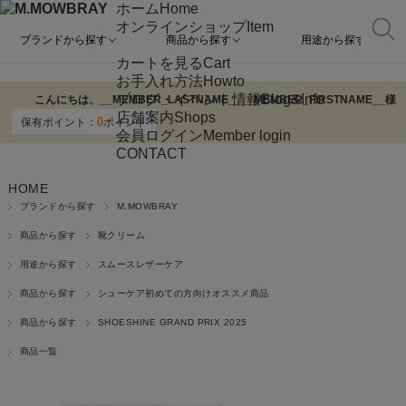
ホーム
Home
オンラインショップ
Item
ブランドから探す
商品から探す
用途から探す
カートを見る
Cart
お手入れ方法
Howto
ブログ・イベント情報
Blog&Info
こんにちは、
__MEMBER_LASTNAME__
__MEMBER_FIRSTNAME__
様
店舗案内
Shops
0
保有ポイント：
ポイント
会員ログイン
Member login
CONTACT
HOME
ブランドから探す
M.MOWBRAY
商品から探す
靴クリーム
用途から探す
スムースレザーケア
商品から探す
シューケア初めての方向けオススメ商品
商品から探す
SHOESHINE GRAND PRIX 2025
商品一覧