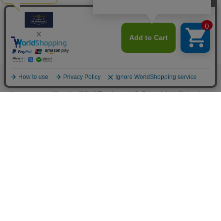
M.モゥブレィブランドのシューケアプロダクツはプロのシューファクト
リーやシューブランド、靴愛好家の方々から数多くの支持を得ているシ
ューケア（靴手入れ）のトップブランドです。 M.モゥブレィブランド
の代表的な商品であるデリケートクリーム、アニリンカーフクリーム、
シュークリーム等はイタリアにおける皮革タンナーや靴メーカーの聖地
の一つであるトスカーナ州の古いファクトリーで作られています。 製造
は大型の機械で大量生産が主流の現代では珍しい、熟練の職人による頑
固なまでのハンドメイド的製法を堅持して、欧州の靴クリーム作りの伝
統と品質を現代に受け継がれています。また、プロユースで評価が高か
った皮革用石鹸、ソール用クリーム、コバ用クリームなどを一般商品化
し、さらに日本のファクトリーにて独自製法で開発したステインリムー
バーやモールドクリーナーなどをラインナップに加えるなど、品質、伝
統、革新をおこなうシューケアブランドとして、M.モゥブレィブランド
のシューケアプロダクツは日々進化し続けています。M.モゥブレィプレ