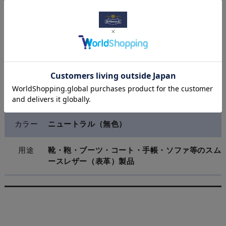
ブランド
M.MOWBRAY プレステージ
原産国
ドイツまたはフランス
タイプ
ガラスビン
容量
50ml
カラー
ニュートラル（無色）
用途
靴・鞄・ブーツ・コート・手帳・ソファ等のスム
ースレザー（表革）製品
関連商品