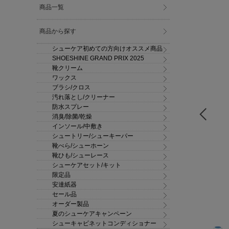
商品一覧
商品から探す
シューケア初めての方向けオススメ商品
SHOESHINE GRAND PRIX 2025
靴クリーム
ワックス
ブラシ/クロス
汚れ落とし/クリーナー
防水スプレー
消臭/除菌/乾燥
インソール/中敷き
シュートリー/シューキーパー
靴べら/シューホーン
靴ひも/シューレース
シューケアセット/キット
限定品
安達紙器
セール品
オーダー製品
夏のシューケアキャンペーン
シューキャビネットコンディショナー