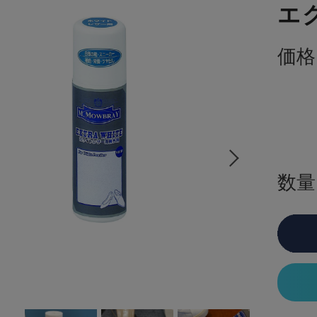
エ
価格
数量