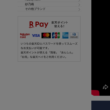
紗乃織
その他ブランド