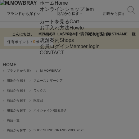
ホーム
Home
オンラインショップ
Item
ブランドから探す
商品から探す
用途から探す
カートを見る
Cart
お手入れ方法
Howto
ブログ・イベント情報
Blog&Info
こんにちは、
__MEMBER_LASTNAME__
__MEMBER_FIRSTNAME__
様
店舗案内
Shops
0
保有ポイント：
ポイント
会員ログイン
Member login
CONTACT
HOME
ブランドから探す
M.MOWBRAY
用途から探す
スムースレザーケア
商品から探す
ワックス
商品から探す
限定品
用途から探す
ハイシャイン/鏡面磨き
商品一覧
商品から探す
SHOESHINE GRAND PRIX 2025