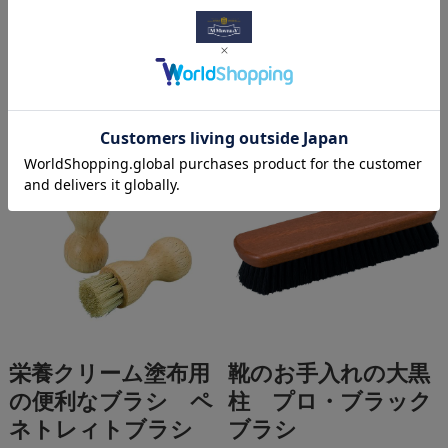
クリームナチュラー
保革＆汚れ落としも
レ
これ１本 クリーム
エッセンシャル
¥2,310
(税込)
¥2,090
(税込)
栄養クリーム塗布用
靴のお手入れの大黒
の便利なブラシ ペ
柱 プロ・ブラック
ネトレィトブラシ
ブラシ