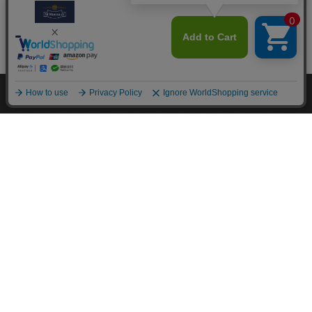
M.モゥブレィブランドのシューケアプロダクツはプロのシュ
ーファクトリーやシューブランド、靴愛好家の方々から数多く
の支持を得ているシューケア（靴手入れ）のトップブランドで
す。 M.モゥブレィブランドの代表的な商品であるデリケート
クリーム、アニリンカーフクリーム、シュークリーム等はイタ
リアにおける皮革タンナーや靴メーカーの聖地の一つであるト
スカーナ州の古いファクトリーで作られています。 製造は大
型の機械で大量生産が主流の現代では珍しい、熟練の職人によ
る頑固なまでのハンドメイド的製法を堅持して、欧州の靴クリ
ーム作りの伝統と品質を現代に受け継がれています。また、プ
ロユースで評価が高かった皮革用石鹸、ソール用クリーム、コ
バ用クリームなどを一般商品化し、さらに日本のファクトリー
にて独自製法で開発したステインリムーバーやモールドクリー
ナーなどをラインナップに加えるなど、品質、伝統、革新をお
こなうシューケアブランドとして、M.モゥブレィブランドの
シューケアプロダクツは日々進化し続けています。M.モゥブ
レィプレステージは上質な天然成分を使用したM.モゥブレィ
の最高級レザークリームブランドです。
About us
coming soon