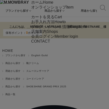
ホーム
Home
オンラインショップ
Item
ブランドから探す
商品から探す
用途から探す
カートを見る
Cart
お手入れ方法
Howto
ブログ・イベント情報
Blog&Info
こんにちは、
__MEMBER_LASTNAME__
__MEMBER_FIRSTNAME__
様
店舗案内
Shops
0
保有ポイント：
ポイント
会員ログイン
Member login
CONTACT
HOME
ブランドから探す
English Guild
商品から探す
靴クリーム
用途から探す
スムースレザーケア
用途から探す
コードバンケア
商品から探す
SHOESHINE GRAND PRIX 2025
商品一覧