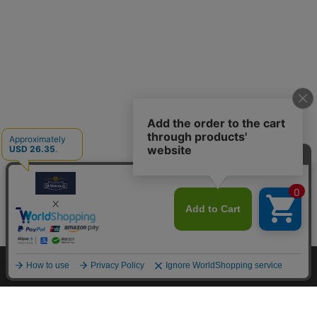
M.モゥブレィブランドのシューケアプロダクツはプロのシュ
ーファクトリーやシューブランド、靴愛好家の方々から数多く
の支持を得ているシューケア（靴手入れ）のトップブランドで
す。 M.モゥブレィブランドの代表的な商品であるデリケート
クリーム、アニリンカーフクリーム、シュークリーム等はイタ
リアにおける皮革タンナーや靴メーカーの聖地の一つであるト