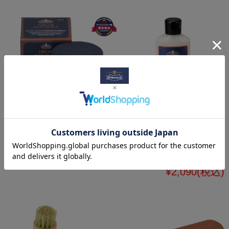
クリームナチュラー
保革＆汚れ落としも
レ
これ１本 クリーム
エッセンシャル
¥2,310
(税込)
¥2,090
(税込)