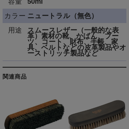
容量
50ml
カラー
ニュートラル（無色）
用途
スムースレザー（一般的な表
革）素材の靴、かばん、ブー
ツ、コート、財布、手帳、家
具、ベルトなどの皮革製品やオ
ーストリッチ製品など
関連商品