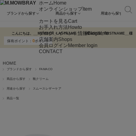
ホーム
Home
オンラインショップ
Item
ブランドから探す
商品から探す
用途から探す
カートを見る
Cart
お手入れ方法
Howto
ブログ・イベント情報
Blog&Info
こんにちは、
__MEMBER_LASTNAME__
__MEMBER_FIRSTNAME__
様
店舗案内
Shops
0
保有ポイント：
ポイント
会員ログイン
Member login
CONTACT
HOME
ブランドから探す
FAMACO
商品から探す
靴クリーム
用途から探す
スムースレザーケア
商品一覧