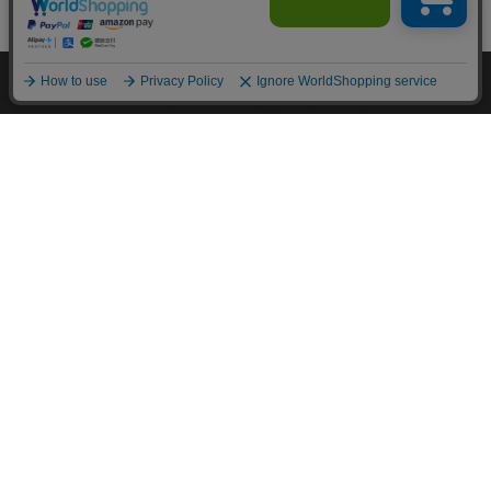
M.モゥブレィブランドのシューケアプロダクツはプロのシュ
ーファクトリーやシューブランド、靴愛好家の方々から数多く
の支持を得ているシューケア（靴手入れ）のトップブランドで
す。 M.モゥブレィブランドの代表的な商品であるデリケート
クリーム、アニリンカーフクリーム、シュークリーム等はイタ
リアにおける皮革タンナーや靴メーカーの聖地の一つであるト
スカーナ州の古いファクトリーで作られています。 製造は大
型の機械で大量生産が主流の現代では珍しい、熟練の職人によ
る頑固なまでのハンドメイド的製法を堅持して、欧州の靴クリ
ーム作りの伝統と品質を現代に受け継がれています。また、プ
ロユースで評価が高かった皮革用石鹸、ソール用クリーム、コ
バ用クリームなどを一般商品化し、さらに日本のファクトリー
にて独自製法で開発したステインリムーバーやモールドクリー
ナーなどをラインナップに加えるなど、品質、伝統、革新をお
こなうシューケアブランドとして、M.モゥブレィブランドの
シューケアプロダクツは日々進化し続けています。M.モゥブ
レィプレステージは上質な天然成分を使用したM.モゥブレィ
の最高級レザークリームブランドです。
About us
coming soon