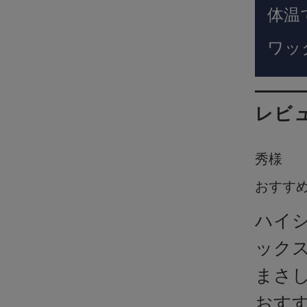
体温
ワッ
レビ
秀様
おすす
ハイ
ック
まさ
おす