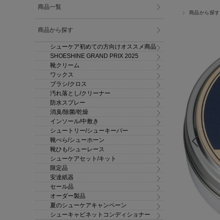
商品一覧
商品から探す
商品から探す
シューケア初めての方向けオススメ商品
SHOESHINE GRAND PRIX 2025
靴クリーム
ワックス
ブラシ/クロス
汚れ落とし/クリーナー
防水スプレー
消臭/除菌/乾燥
インソール/中敷き
シュートリー/シューキーパー
靴べら/シューホーン
靴ひも/シューレース
シューケアセット/キット
限定品
安達紙器
セール品
オーダー製品
夏のシューケアキャンペーン
シューキャビネットコンディショナー