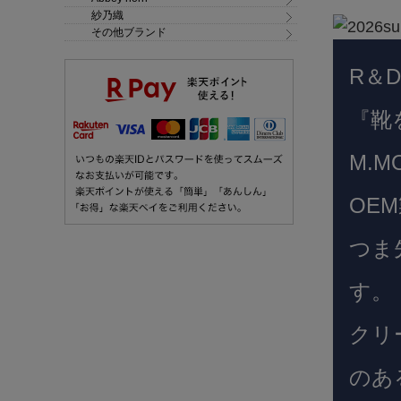
紗乃織
その他ブランド
R＆
『靴
M.
OE
つま
す。
クリ
のあ