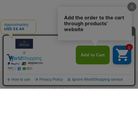
M.モゥブレィブランドのシューケアプロダクツはプロのシューファクト
リーやシューブランド、靴愛好家の方々から数多くの支持を得ているシ
ューケア（靴手入れ）のトップブランドです。 M.モゥブレィブランド
の代表的な商品であるデリケートクリーム、アニリンカーフクリーム、
シュークリーム等はイタリアにおける皮革タンナーや靴メーカーの聖地
の一つであるトスカーナ州の古いファクトリーで作られています。 製造
は大型の機械で大量生産が主流の現代では珍しい、熟練の職人による頑
固なまでのハンドメイド的製法を堅持して、欧州の靴クリーム作りの伝
統と品質を現代に受け継がれています。また、プロユースで評価が高か