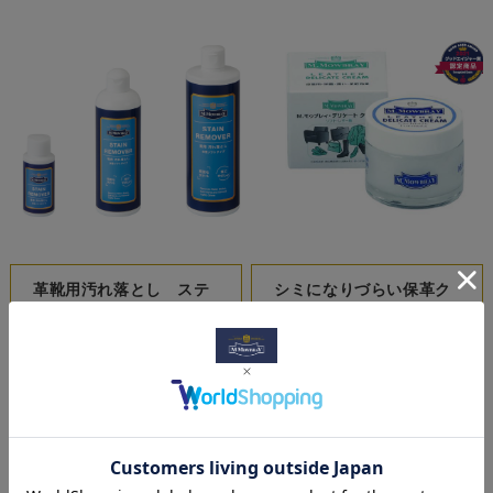
革靴用汚れ落とし ステ
シミになりづらい保革ク
インリムーバー
リーム デリケートクリ
ーム
¥770
(税込)
～
¥880
(税込)
～