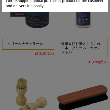
クリームナチュラーレ
保革＆汚れ落としもこれ
１本 クリームエッセン
シャル
¥2,310
(税込)
¥2,090
(税込)