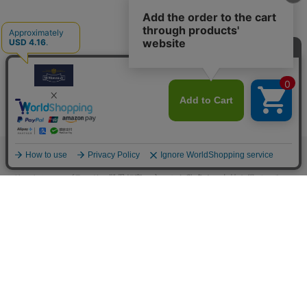
M.モゥブレィブランドのシューケアプロダクツはプロのシューファクト
リーやシューブランド、靴愛好家の方々から数多くの支持を得ているシ
ューケア（靴手入れ）のトップブランドです。 M.モゥブレィブランド
の代表的な商品であるデリケートクリーム、アニリンカーフクリーム、
シュークリーム等はイタリアにおける皮革タンナーや靴メーカーの聖地
の一つであるトスカーナ州の古いファクトリーで作られています。 製造
は大型の機械で大量生産が主流の現代では珍しい、熟練の職人による頑
固なまでのハンドメイド的製法を堅持して、欧州の靴クリーム作りの伝
統と品質を現代に受け継がれています。また、プロユースで評価が高か
った皮革用石鹸、ソール用クリーム、コバ用クリームなどを一般商品化