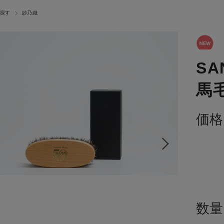
探す
紗乃織
S
馬毛
価格
数量