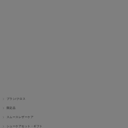
ブラシ/クロス
限定品
スムースレザーケア
シューケアセット・ギフト