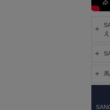
S
え
S
馬
SAN