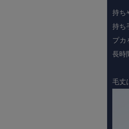
持ち
持ち
プカ
長時
毛丈