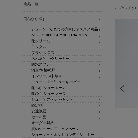
商品一覧
ブランドから
商品から探す
シューケア初めての方向けオススメ商品
SHOESHINE GRAND PRIX 2025
靴クリーム
ワックス
ブラシ/クロス
汚れ落とし/クリーナー
防水スプレー
消臭/除菌/乾燥
インソール/中敷き
シュートリー/シューキーパー
靴べら/シューホーン
靴ひも/シューレース
シューケアセット/キット
限定品
安達紙器
セール品
オーダー製品
夏のシューケアキャンペーン
シューキャビネットコンディショナー