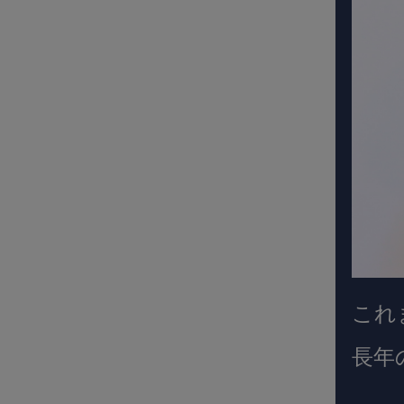
これ
長年