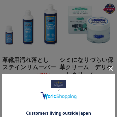
革靴用汚れ落とし
シミになりづらい保
ステインリムーバー
革クリーム デリケ
ートクリーム
¥770
(税込)
～
¥880
(税込)
～