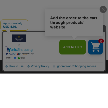
M.モゥブレィブランドのシューケアプロダクツはプロのシュ
ーファクトリーやシューブランド、靴愛好家の方々から数多く
の支持を得ているシューケア（靴手入れ）のトップブランドで
す。 M.モゥブレィブランドの代表的な商品であるデリケート
クリーム、アニリンカーフクリーム、シュークリーム等はイタ
リアにおける皮革タンナーや靴メーカーの聖地の一つであるト
スカーナ州の古いファクトリーで作られています。 製造は大
型の機械で大量生産が主流の現代では珍しい、熟練の職人によ
る頑固なまでのハンドメイド的製法を堅持して、欧州の靴クリ
ーム作りの伝統と品質を現代に受け継がれています。また、プ
ロユースで評価が高かった皮革用石鹸、ソール用クリーム、コ
バ用クリームなどを一般商品化し、さらに日本のファクトリー
にて独自製法で開発したステインリムーバーやモールドクリー