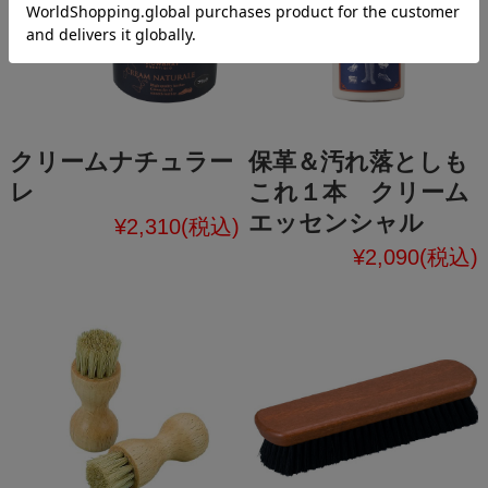
クリームナチュラー
保革＆汚れ落としも
レ
これ１本 クリーム
エッセンシャル
¥2,310
(税込)
¥2,090
(税込)