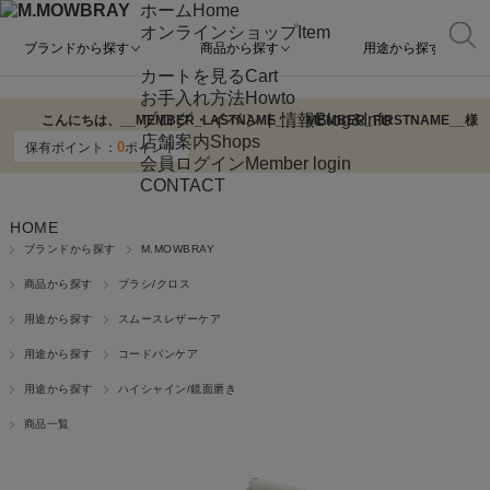
ホーム
Home
オンラインショップ
Item
ブランドから探す
商品から探す
用途から探す
カートを見る
Cart
お手入れ方法
Howto
ブログ・イベント情報
Blog&Info
こんにちは、
__MEMBER_LASTNAME__
__MEMBER_FIRSTNAME__
様
店舗案内
Shops
0
保有ポイント：
ポイント
会員ログイン
Member login
CONTACT
HOME
ブランドから探す
M.MOWBRAY
商品から探す
ブラシ/クロス
用途から探す
スムースレザーケア
用途から探す
コードバンケア
用途から探す
ハイシャイン/鏡面磨き
商品一覧