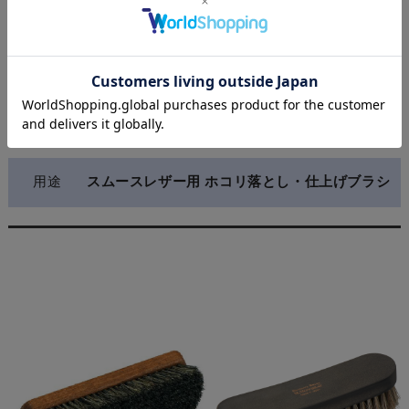
原産国
日本
材質
持ち手：ブナ／毛：馬毛
サイズ
持ち手：長さ145×60mm・厚み10mm／毛の長
さ：40mm
用途
スムースレザー用 ホコリ落とし・仕上げブラシ
関連商品