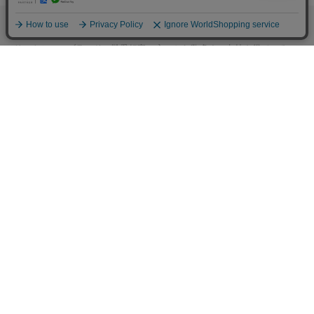
M.モゥブレィブランドのシューケアプロダクツはプロのシューファクト
リーやシューブランド、靴愛好家の方々から数多くの支持を得ているシ
ューケア（靴手入れ）のトップブランドです。 M.モゥブレィブランド
の代表的な商品であるデリケートクリーム、アニリンカーフクリーム、
シュークリーム等はイタリアにおける皮革タンナーや靴メーカーの聖地
の一つであるトスカーナ州の古いファクトリーで作られています。 製造
は大型の機械で大量生産が主流の現代では珍しい、熟練の職人による頑
固なまでのハンドメイド的製法を堅持して、欧州の靴クリーム作りの伝
統と品質を現代に受け継がれています。また、プロユースで評価が高か
った皮革用石鹸、ソール用クリーム、コバ用クリームなどを一般商品化
し、さらに日本のファクトリーにて独自製法で開発したステインリムー
バーやモールドクリーナーなどをラインナップに加えるなど、品質、伝
統、革新をおこなうシューケアブランドとして、M.モゥブレィブランド
のシューケアプロダクツは日々進化し続けています。M.モゥブレィプレ
ステージは上質な天然成分を使用したM.モゥブレィの最高級レザークリ
ームブランドです。